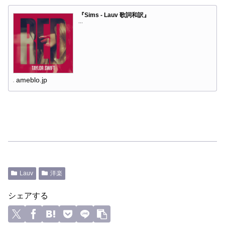
『Sims - Lauv 歌詞和訳』
...
ameblo.jp
Lauv
洋楽
シェアする