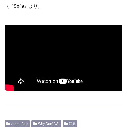
（『Sofia』より）
Jonas Blue
Why Don't We
洋楽