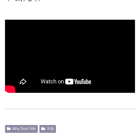
Why Don't We
洋楽