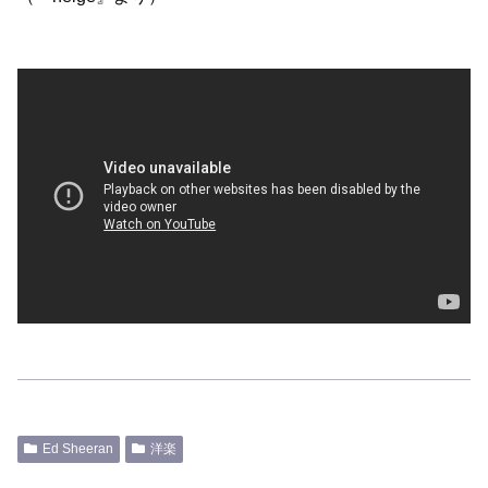
Ed Sheeran
洋楽