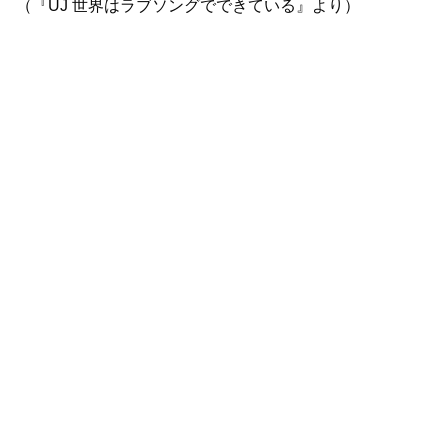
（『UJ 世界はラブソングでできている』より）