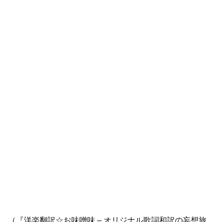
（『洋楽翻訳☆お味噌味 – オリジナル歌詞和訳の妄想旅