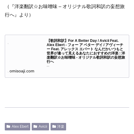
（『洋楽翻訳☆お味噌味 – オリジナル歌詞和訳の妄想旅
行へ』より）
【歌詞和訳】For A Better Day / Avicii Feat.
Alex Ebert - フォー ア ベター デイ / アヴィーチ
ー Feat. アレックス エバート なんだかいつもと
世界が違って見えるあなたにおすすめの洋楽 : 洋
楽翻訳☆お味噌味 - オリジナル歌詞和訳の妄想旅
行へ
...
omisoaji.com
Alex Ebert
Avicii
洋楽