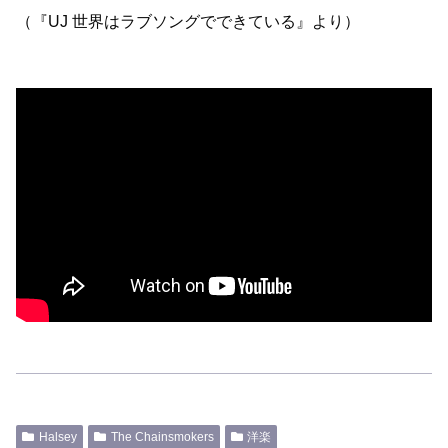
（『UJ 世界はラブソングでできている』より）
Halsey
The Chainsmokers
洋楽