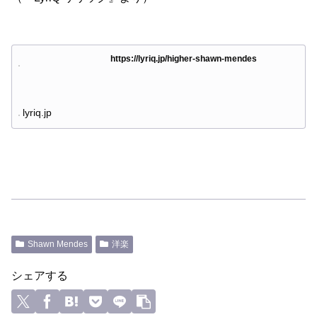
https://lyriq.jp/higher-shawn-mendes
lyriq.jp
Shawn Mendes
洋楽
シェアする