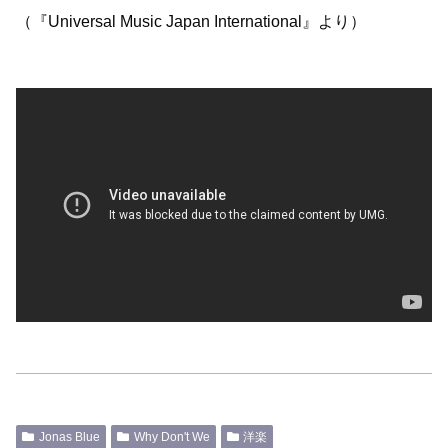
（『Universal Music Japan International』より）
Jonas Blue
Why Don't We
洋楽