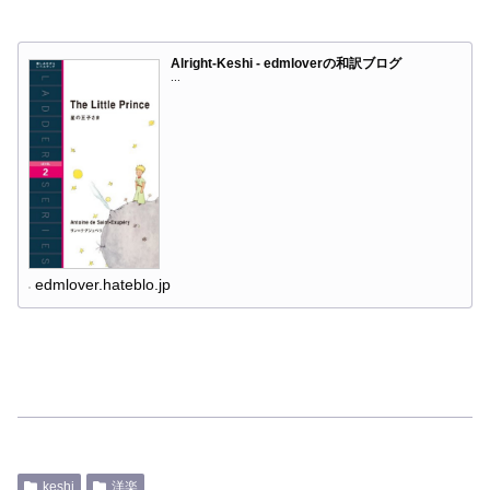
Alright-Keshi - edmloverの和訳ブログ
...
edmlover.hateblo.jp
keshi
洋楽