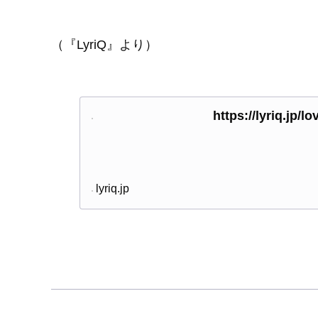
（『LyriQ』より）
https://lyriq.jp/
lyriq.jp