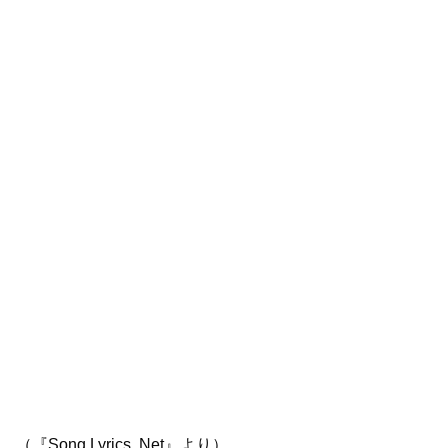
（『Song Lyrics .Net』より）