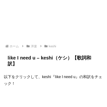
ホーム
洋楽
keshi
like I need u – keshi（ケシ）【歌詞和
訳】
以下をクリックして、keshi『like I need u』の和訳をチェ
ック！