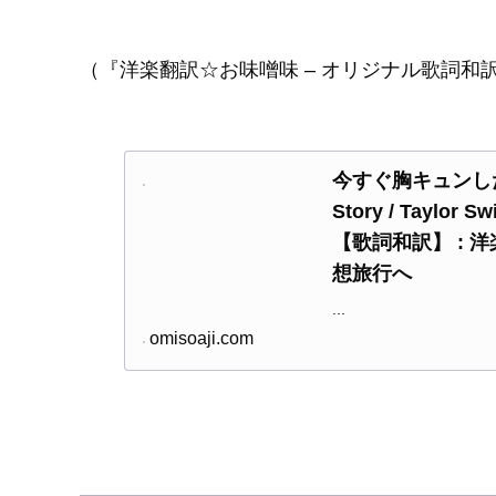
（『洋楽翻訳☆お味噌味 – オリジナル歌詞和
今すぐ胸キュンし
Story / Taylo
【歌詞和訳】 : 
想旅行へ
...
omisoaji.com