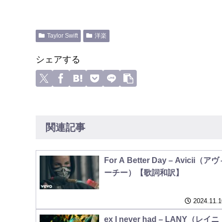
Taylor Swift
洋楽
シェアする
関連記事
For A Better Day – Avicii（ア
ーチー）【歌詞和訳】
2024.11.1
ex I never had – LANY（レイニ