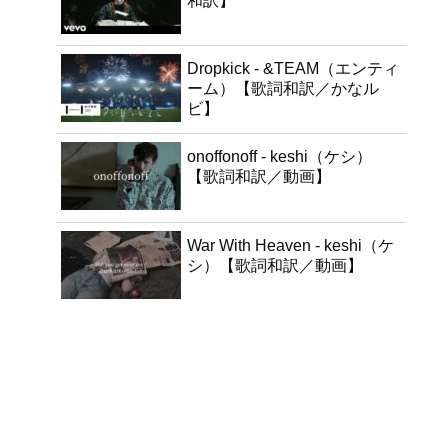
和訳】
Dropkick - &TEAM（エンティ
ーム）【歌詞和訳／かなル
ビ】
onoffonoff - keshi（ケシ）
【歌詞和訳／動画】
War With Heaven - keshi（ケ
シ）【歌詞和訳／動画】