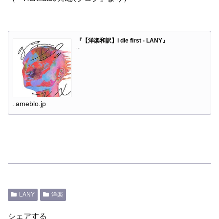
『【洋楽和訳】i die first - LANY』
...
ameblo.jp
LANY
洋楽
シェアする