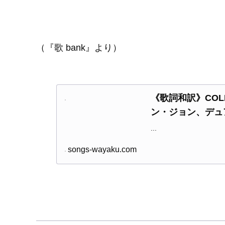
（『歌 bank』より）
《歌詞和訳》COLD H
ン・ジョン、デュ
...
songs-wayaku.com