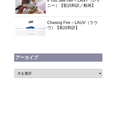
If You See Her – LANY（レイ
ニー）【歌詞和訳／動画】
Chasing Fire – LAUV（ラウ
ヴ）【歌詞和訳】
アーカイブ