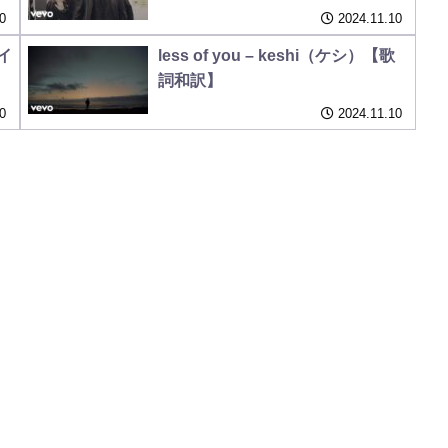
0
2024.11.10
レイ
less of you – keshi（ケシ）【歌
詞和訳】
0
2024.11.10