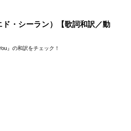
eeran（エド・シーラン）【歌詞和訳／動
of You』の和訳をチェック！