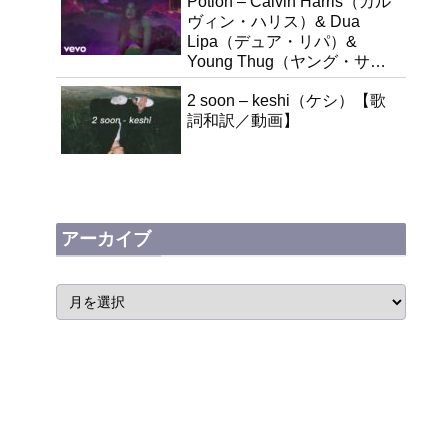
Potion – Calvin Harris（カル
ヴィン・ハリス）& Dua
Lipa（デュア・リパ）&
Young Thug（ヤング・サ
グ）【歌詞和訳】
2 soon – keshi（ケシ）【歌
詞和訳／動画】
アーカイブ