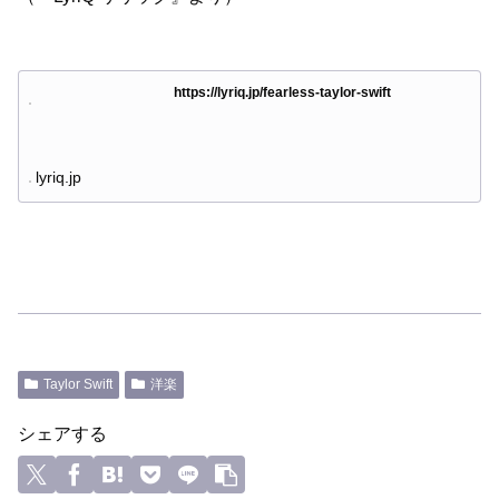
https://lyriq.jp/fearless-taylor-swift
lyriq.jp
Taylor Swift
洋楽
シェアする