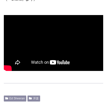
Ed Sheeran
洋楽