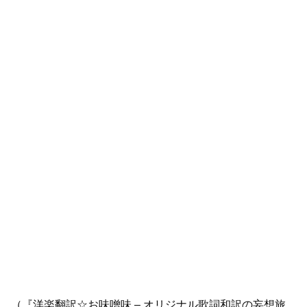
（『洋楽翻訳☆お味噌味 – オリジナル歌詞和訳の妄想旅