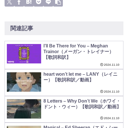
関連記事
I’ll Be There for You – Meghan
Trainor（メーガン・トレイナー）
【歌詞和訳】
2024.11.10
heart won’t let me – LANY（レイニ
ー）【歌詞和訳／動画】
2024.11.10
8 Letters – Why Don’t We（ホワイ・
ドント・ウィー）【歌詞和訳／動画】
2024.11.10
Magical – Ed Sheeran（エド・シー