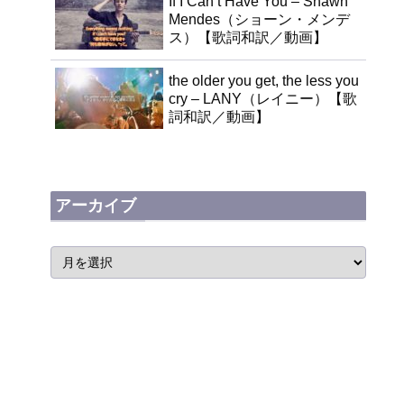
If I Can’t Have You – Shawn
Mendes（ショーン・メンデ
ス）【歌詞和訳／動画】
the older you get, the less you
cry – LANY（レイニー）【歌
詞和訳／動画】
アーカイブ