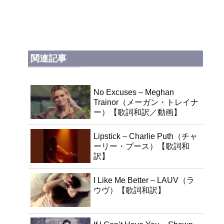
関連記事
No Excuses – Meghan
Trainor（メーガン・トレイナ
ー）【歌詞和訳／動画】
Lipstick – Charlie Puth（チャ
ーリー・プース）【歌詞和
訳】
I Like Me Better – LAUV（ラ
ウヴ）【歌詞和訳】