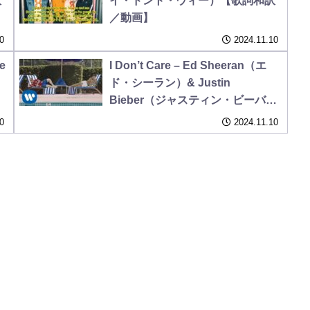
訳
イ・ドント・ウィー）【歌詞和訳
／動画】
0
2024.11.10
e
I Don’t Care – Ed Sheeran（エ
）
ド・シーラン）& Justin
Bieber（ジャスティン・ビーバ
ー）【歌詞和訳】
0
2024.11.10