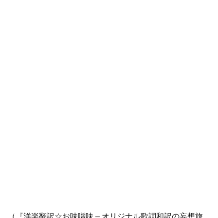
（『洋楽翻訳☆お味噌味 – オリジナル歌詞和訳の妄想旅