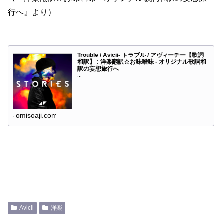
行へ』より）
Trouble / Avicii- トラブル / アヴィーチー【歌詞
和訳】 : 洋楽翻訳☆お味噌味 - オリジナル歌詞和
訳の妄想旅行へ
...
omisoaji.com
Avicii
洋楽