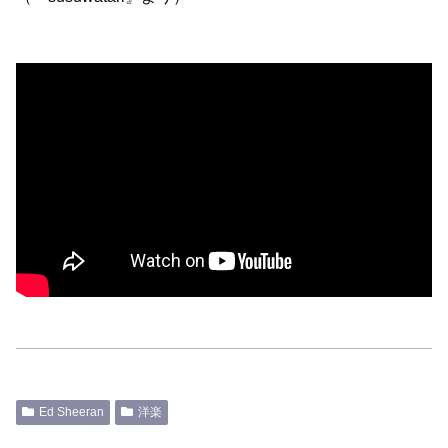
Ed Sheeran
洋楽