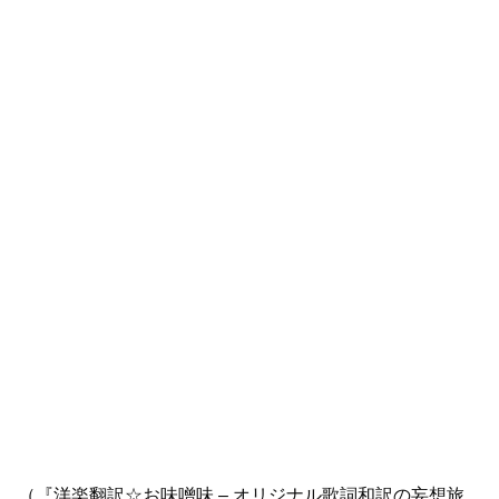
（『洋楽翻訳☆お味噌味 – オリジナル歌詞和訳の妄想旅