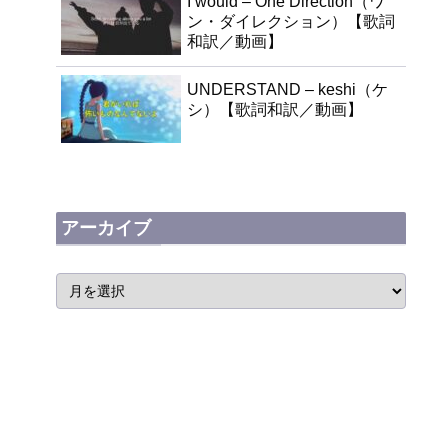
I would – One Direction（ワ
ン・ダイレクション）【歌詞
和訳／動画】
UNDERSTAND – keshi（ケ
シ）【歌詞和訳／動画】
アーカイブ