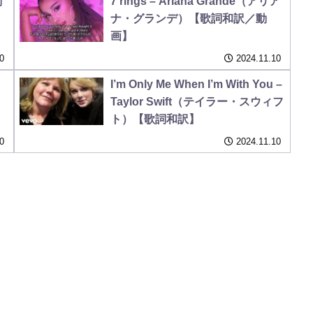
詞
7 rings – Ariana Grande（アリア
ナ・グランデ）【歌詞和訳／動
画】
0
2024.11.10
I’m Only Me When I’m With You –
）
Taylor Swift（テイラー・スウィフ
ト）【歌詞和訳】
0
2024.11.10