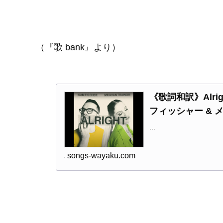
（『歌 bank』より）
《歌詞和訳》Alright
フィッシャー & 
...
songs-wayaku.com