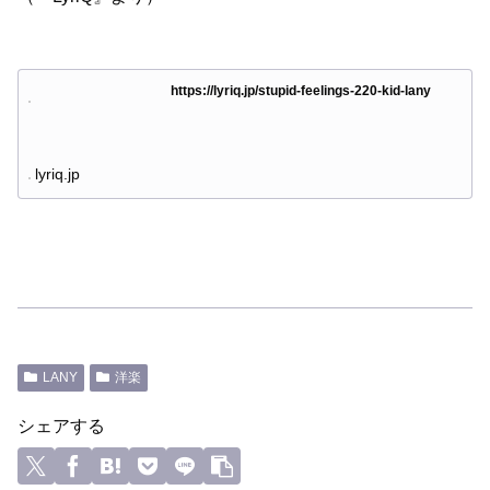
https://lyriq.jp/stupid-feelings-220-kid-lany
lyriq.jp
LANY
洋楽
シェアする