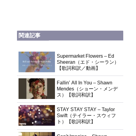
関連記事
Supermarket Flowers – Ed
Sheeran（エド・シーラン）
【歌詞和訳／動画】
Fallin’ All In You – Shawn
Mendes（ショーン・メンデ
ス）【歌詞和訳】
STAY STAY STAY – Taylor
Swift（テイラー・スウィフ
ト）【歌詞和訳】