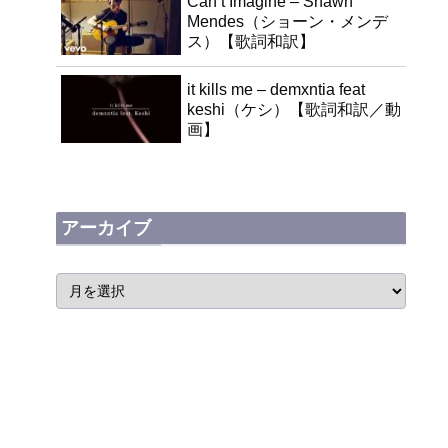
Can’t Imagine – Shawn
Mendes（ショーン・メンデ
ス）【歌詞和訳】
it kills me – demxntia feat
keshi（ケシ）【歌詞和訳／動
画】
アーカイブ