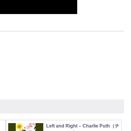
）
Left and Right – Charlie Puth（チ