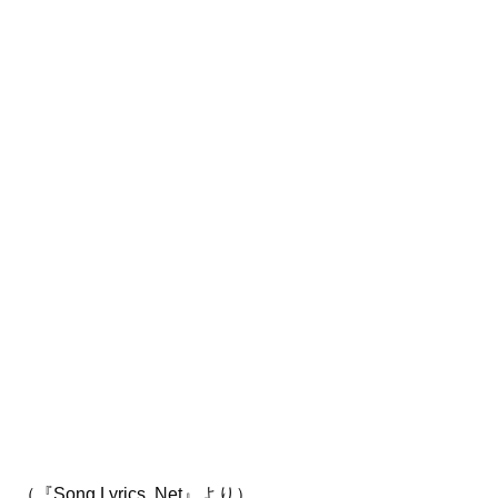
（『Song Lyrics .Net』より）