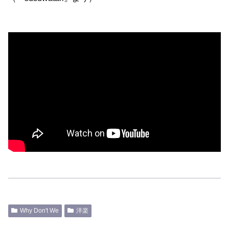
Why Don't We
洋楽