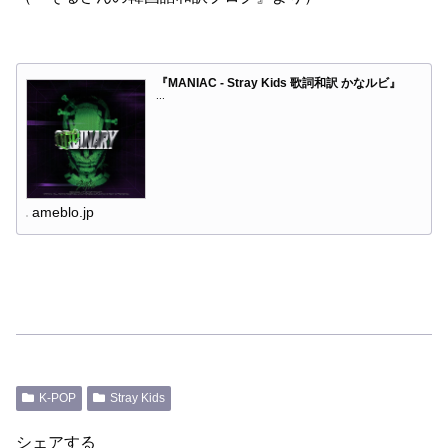
『MANIAC - Stray Kids 歌詞和訳 かなルビ』
...
ameblo.jp
K-POP
Stray Kids
シェアする