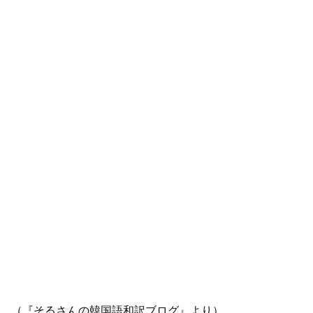
（『そるさんの韓国語和訳ブログ』より）