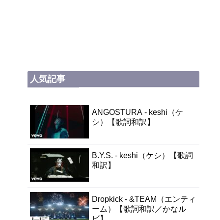
人気記事
ANGOSTURA - keshi（ケ
シ）【歌詞和訳】
B.Y.S. - keshi（ケシ）【歌詞
和訳】
Dropkick - &TEAM（エンティ
ーム）【歌詞和訳／かなル
ビ】