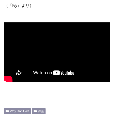
（『Ivy』より）
Why Don't We
洋楽