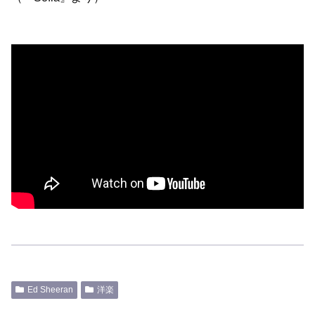
Ed Sheeran
洋楽