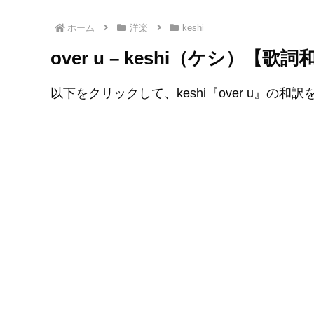
ホーム
洋楽
keshi
over u – keshi（ケシ）【
以下をクリックして、keshi『over u』の和