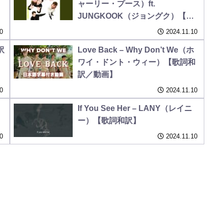
ャーリー・プース）ft.
JUNGKOOK（ジョングク）【歌
詞和訳】
0
2024.11.10
訳
Love Back – Why Don’t We（ホ
ワイ・ドント・ウィー）【歌詞和
訳／動画】
0
2024.11.10
If You See Her – LANY（レイニ
ー）【歌詞和訳】
0
2024.11.10