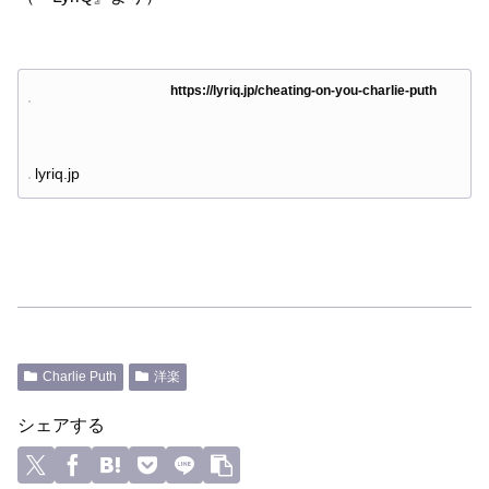
https://lyriq.jp/cheating-on-you-charlie-puth
lyriq.jp
Charlie Puth
洋楽
シェアする