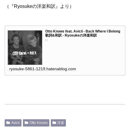
（『Ryosukeの洋楽和訳』より）
Otto Knows feat. Avicii - Back Where I Belong
歌詞&和訳 - Ryosukeの洋楽和訳
...
ryosuke-5861-1219.hatenablog.com
Avicii
Otto Knows
洋楽