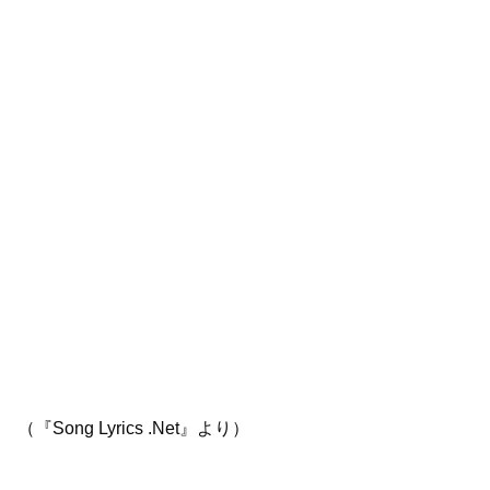
（『Song Lyrics .Net』より）