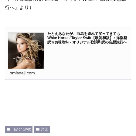
行へ』より）
たとえあなたが、白馬を連れて戻ってきても
White Horse / Taylor Swift【歌詞和訳】 : 洋楽翻
訳☆お味噌味 - オリジナル歌詞和訳の妄想旅行へ
...
omisoaji.com
Taylor Swift
洋楽