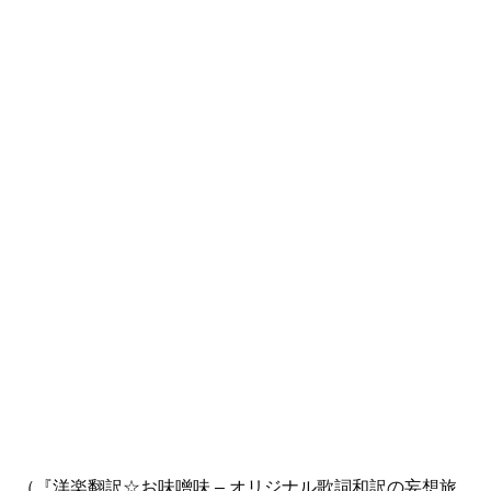
（『洋楽翻訳☆お味噌味 – オリジナル歌詞和訳の妄想旅