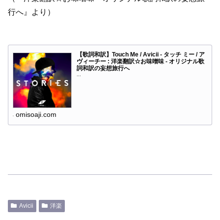
行へ』より）
【歌詞和訳】Touch Me / Avicii - タッチ ミー / ア
ヴィーチー : 洋楽翻訳☆お味噌味 - オリジナル歌
詞和訳の妄想旅行へ
...
omisoaji.com
Avicii
洋楽