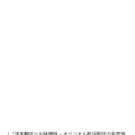
（『洋楽翻訳☆お味噌味 – オリジナル歌詞和訳の妄想旅