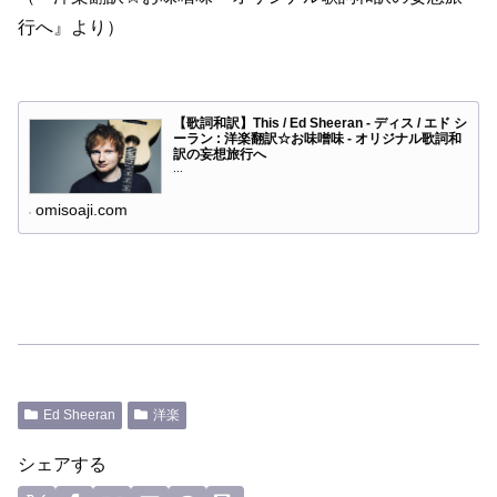
行へ』より）
【歌詞和訳】This / Ed Sheeran - ディス / エド シ
ーラン : 洋楽翻訳☆お味噌味 - オリジナル歌詞和
訳の妄想旅行へ
...
omisoaji.com
Ed Sheeran
洋楽
シェアする