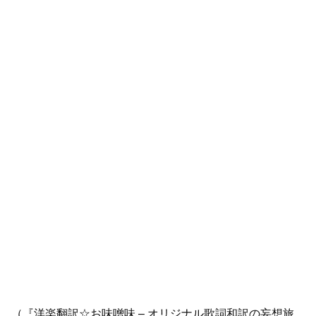
（『洋楽翻訳☆お味噌味 – オリジナル歌詞和訳の妄想旅