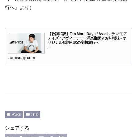
行へ』より）
【歌詞和訳】Ten More Days / Avicii - テン モア
デイズ / アヴィーチー : 洋楽翻訳☆お味噌味 - オ
リジナル歌詞和訳の妄想旅行へ
...
omisoaji.com
Avicii
洋楽
シェアする