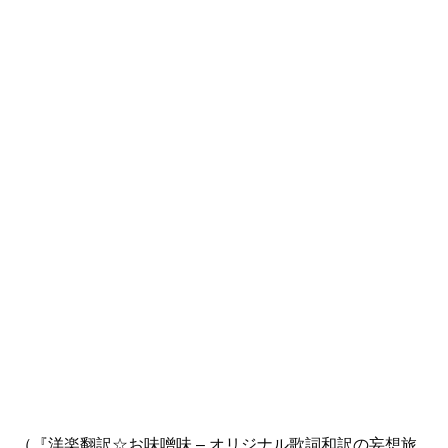
（『洋楽翻訳☆お味噌味 – オリジナル歌詞和訳の妄想旅