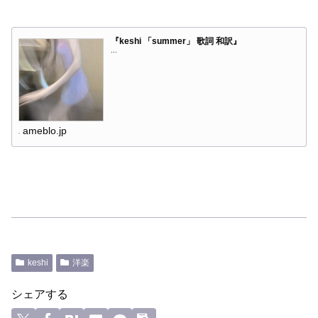
『keshi 「summer」 歌詞 和訳』
...
ameblo.jp
keshi
洋楽
シェアする