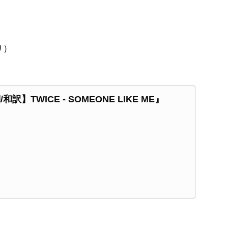
り）
訳】TWICE - SOMEONE LIKE ME』