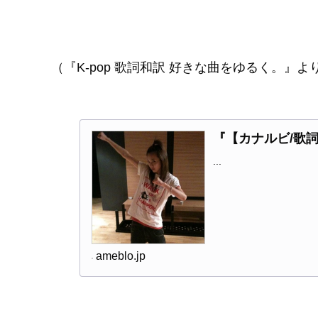
（『K-pop 歌詞和訳 好きな曲をゆるく。』よ
『【カナルビ/歌詞/和
...
ameblo.jp