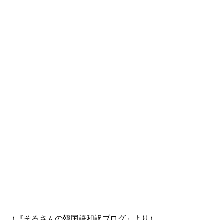
（『そるさんの韓国語和訳ブログ』より）