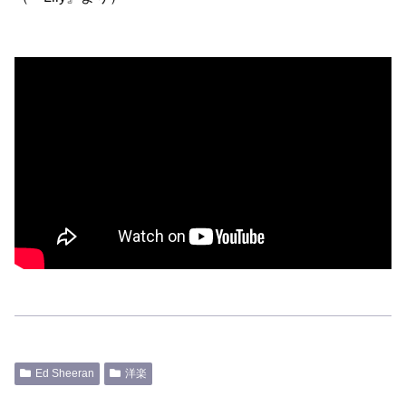
Ed Sheeran
洋楽