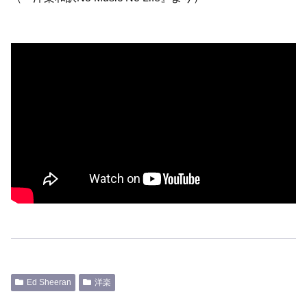
Ed Sheeran
洋楽