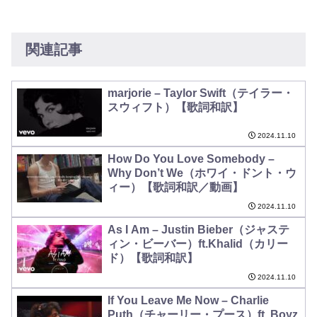
関連記事
marjorie – Taylor Swift（テイラー・
スウィフト）【歌詞和訳】
2024.11.10
How Do You Love Somebody –
Why Don’t We（ホワイ・ドント・ウ
ィー）【歌詞和訳／動画】
2024.11.10
As I Am – Justin Bieber（ジャステ
ィン・ビーバー）ft.Khalid（カリー
ド）【歌詞和訳】
2024.11.10
If You Leave Me Now – Charlie
Puth（チャーリー・プース）ft. Boyz