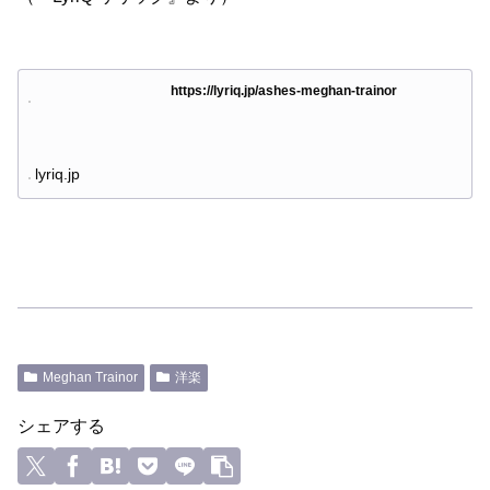
https://lyriq.jp/ashes-meghan-trainor
lyriq.jp
Meghan Trainor
洋楽
シェアする