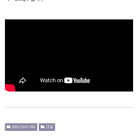
Why Don't We
洋楽