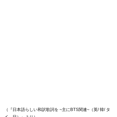
（『日本語らしい和訳歌詞を ~主にBTS関連~（英/ 韓/ タ
イ→日）』より）